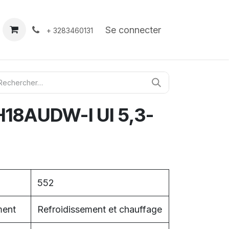
À propos
Contact
Se connecter
+ 3283460131
18AUDW-I UI 5,3-
552
ment
Refroidissement et chauffage