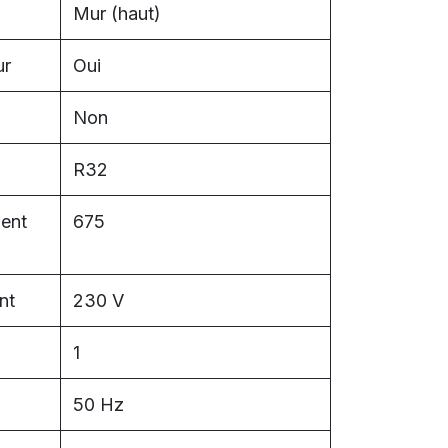
Mur (haut)
ur
Oui
Non
R32
ment
675
nt
230 V
1
50 Hz