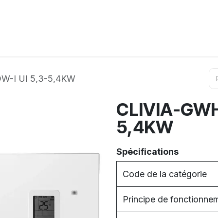
ation
Horeca
Services
Partenaires
Événements
-I UI 5,3-5,4KW
CLIVIA-GWH
5,4KW
Spécifications
Code de la catégorie
Principe de fonctionne