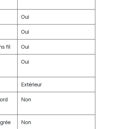
Oui
Oui
s fil
Oui
Oui
Extérieur
cord
Non
égrée
Non