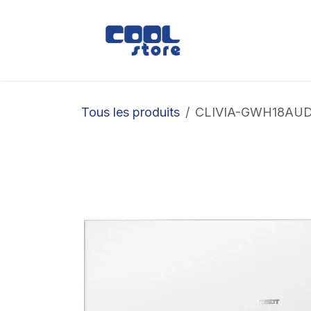
Se rendre au contenu
Boutique
Loc
Tous les produits
CLIVIA-GWH18AUDW