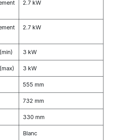
sement
2.7 kW
sement
2.7 kW
(min)
3 kW
 (max)
3 kW
555 mm
732 mm
330 mm
Blanc