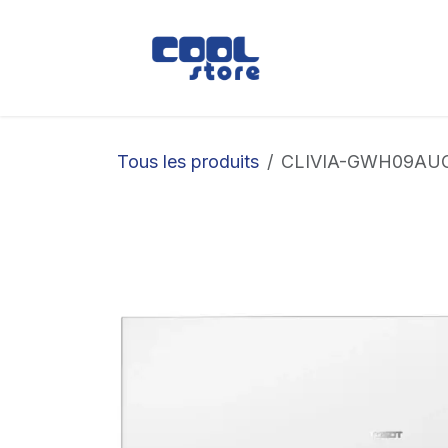
Se rendre au contenu
Boutique
Loc
Tous les produits
CLIVIA-GWH09AUC