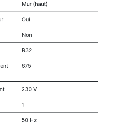
Mur (haut)
ur
Oui
Non
R32
ment
675
nt
230 V
1
50 Hz