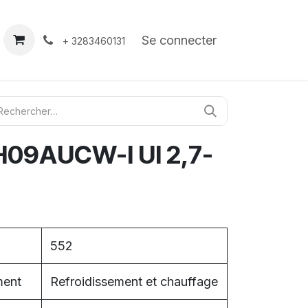
À propos
Contact
Se connecter
+ 3283460131
09AUCW-I UI 2,7-
552
ment
Refroidissement et chauffage