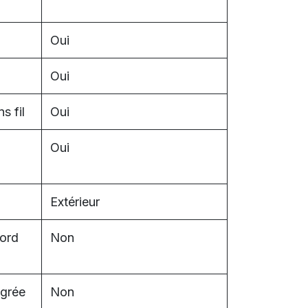
Oui
Oui
s fil
Oui
Oui
Extérieur
cord
Non
égrée
Non