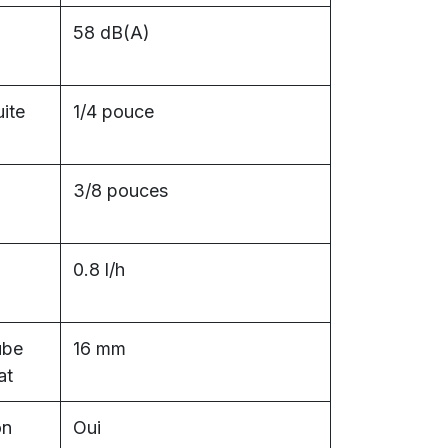
58 dB(A)
ite
1/4 pouce
3/8 pouces
0.8 l/h
ube
16 mm
at
on
Oui