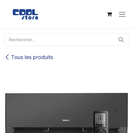
Se rendre au contenu
Tous les produits