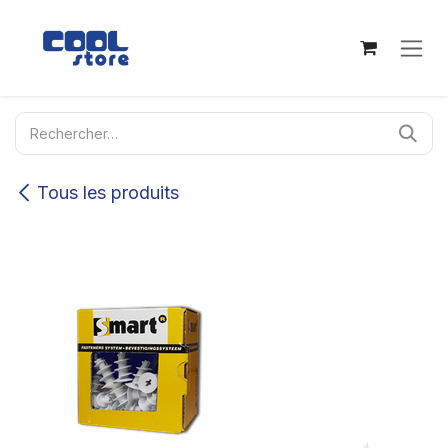
Se rendre au contenu
Tous les produits