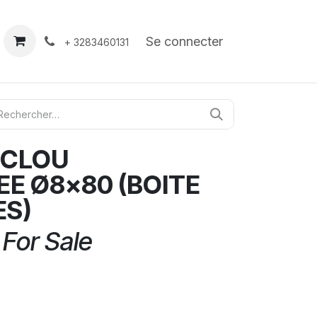
À propos
Contact
Se connecter
+ 3283460131
 CLOU
EE Ø8x80 (BOITE
ES)
 For Sale