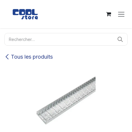
Se rendre au contenu
Tous les produits