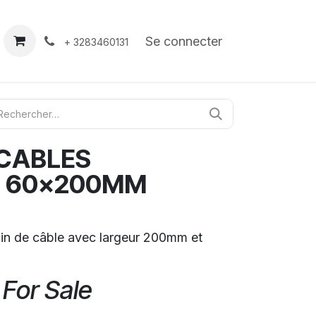
À propos
Contact
Se connecter
+ 3283460131
 CABLES
N 60x200MM
in de câble avec largeur 200mm et
 For Sale