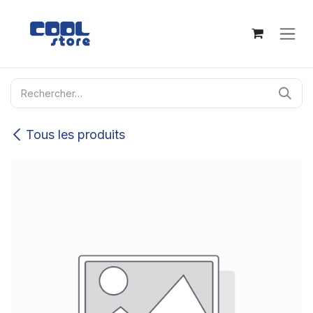
Se rendre au contenu
Tous les produits