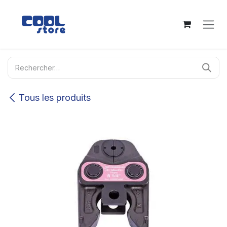
Se rendre au contenu
Tous les produits