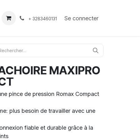
À propos
Contact
Se connecter
+ 3283460131
ACHOIRE MAXIPRO
ACT
une pince de pression Romax Compact
e: plus besoin de travailler avec une
connexion fiable et durable grâce à la
ints