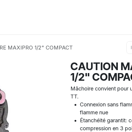
ation
Horeca
Services
Partenaires
Événements
RE MAXIPRO 1/2" COMPACT
CAUTION M
1/2" COMP
Mâchoire convient pour 
TT.
Connexion sans flamm
flamme nue
Étanchéité garantit: 
compression en 3 po