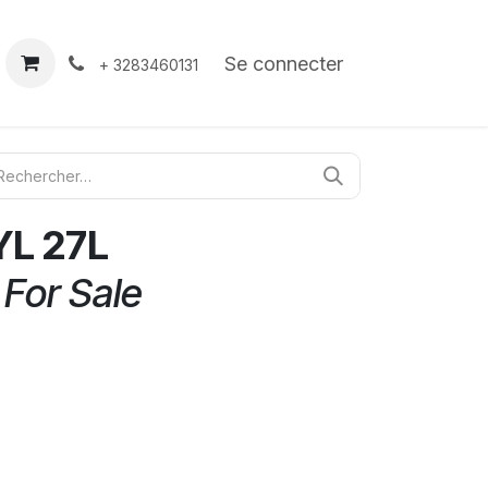
À propos
Contact
Se connecter
+ 3283460131
L 27L
 For Sale