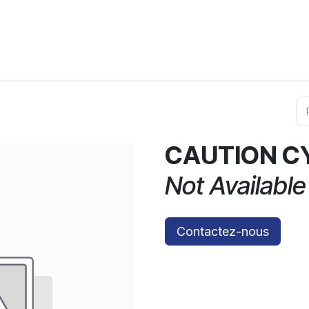
ation
Horeca
Services
Partenaires
Événements
CAUTION CY
Not Available
Contactez-nous