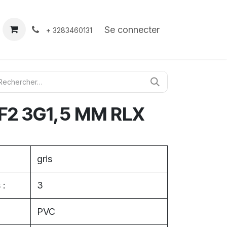
À propos
Contact
Se connecter
+ 3283460131
F2 3G1,5 MM RLX
gris
 :
3
PVC