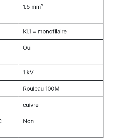
1.5 mm²
Kl.1 = monofilaire
Oui
1 kV
Rouleau 100M
cuivre
C
Non