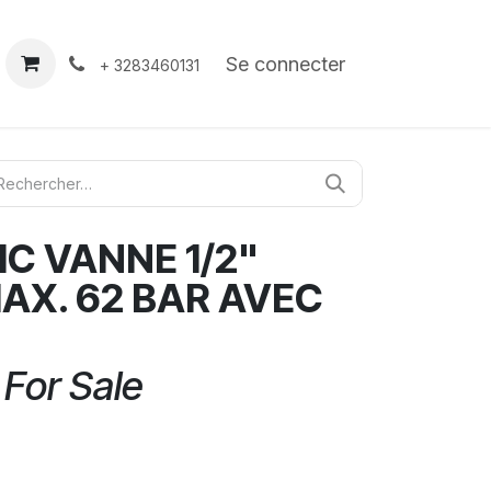
À propos
Contact
Se connecter
+ 3283460131
C VANNE 1/2"
AX. 62 BAR AVEC
 For Sale