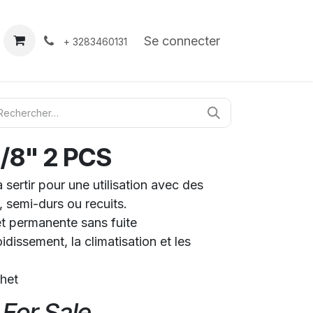
À propos
Contact
Se connecter
+ 3283460131
8" 2 PCS
sertir pour une utilisation avec des
, semi-durs ou recuits.
t permanente sans fuite
idissement, la climatisation et les
het
 For Sale