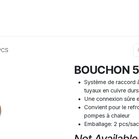
ation
Horeca
Services
Partenaires
Événements
PCS
BOUCHON 5/
Système de raccord à 
tuyaux en cuivre durs
Une connexion sûre e
Convient pour le refro
pompes à chaleur
Emballage: 2 pcs/sac
Not Available