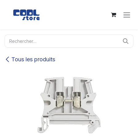
Se rendre au contenu
Tous les produits