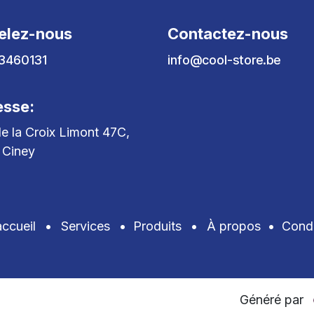
elez-nous
Contactez-nous
3460131
info@cool-store.be
esse:
e la Croix Limont 47C,
 Ciney
ccueil
•
Services
•
Produits
•
À propos
•
Condi
Généré par