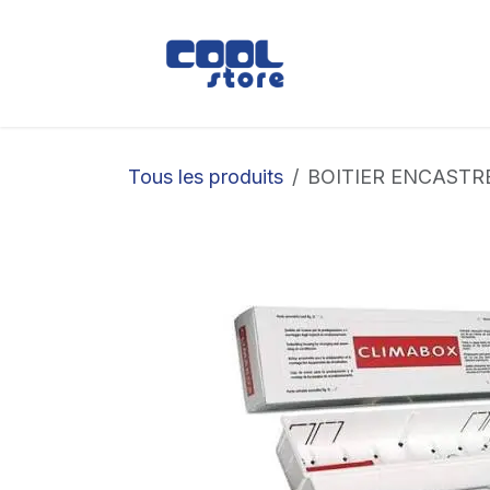
Se rendre au contenu
Boutique
Loc
Tous les produits
BOITIER ENCASTR