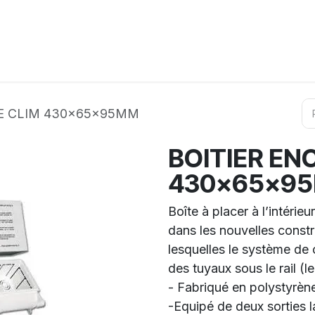
ation
Horeca
Services
Partenaires
Événements
E CLIM 430x65x95MM
BOITIER EN
430x65x9
Boîte à placer à l’intérieur
dans les nouvelles constr
lesquelles le système de 
des tuyaux sous le rail (le
- Fabriqué en polystyrène
-Equipé de deux sorties 