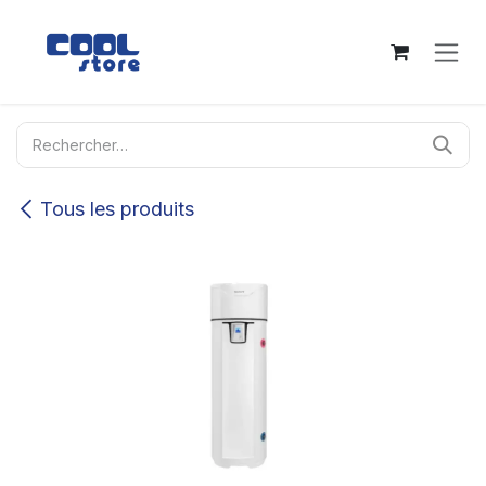
Se rendre au contenu
Tous les produits