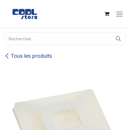
Se rendre au contenu
Tous les produits