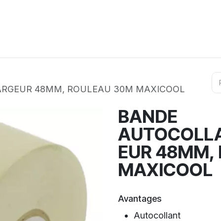
ation
Horeca
Services
Partenaires
Événements
ARGEUR 48MM, ROULEAU 30M MAXICOOL
BANDE
AUTOCOLLA
EUR 48MM,
MAXICOOL
Avantages
Autocollant