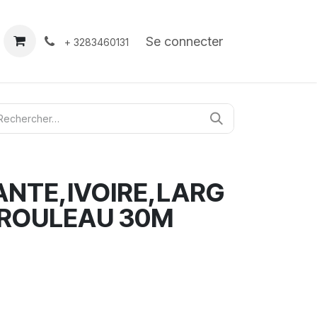
À propos
Contact
Se connecter
+ 3283460131
NTE,IVOIRE,LARG
 ROULEAU 30M