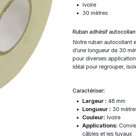
Ivoire
30 mètres
Ruban adhésif autocollant
Notre ruban autocollant e
d’une longueur de 30 mètr
pour diverses applicatio
idéal pour regrouper, isol
Caractériser:
Largeur :
48 mm
Longueur :
30 mètre
Couleur:
Ivoire
Applications:
Convien
câbles et les tuyaux