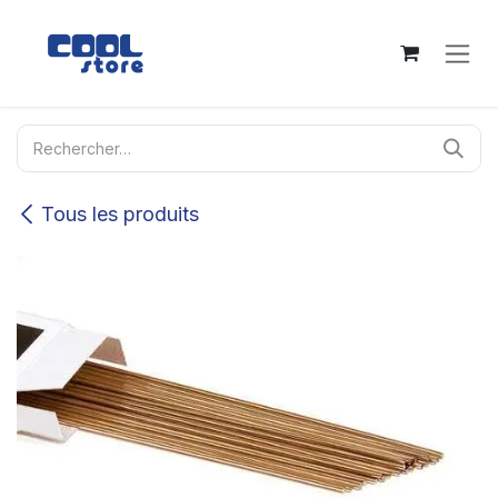
Se rendre au contenu
Tous les produits