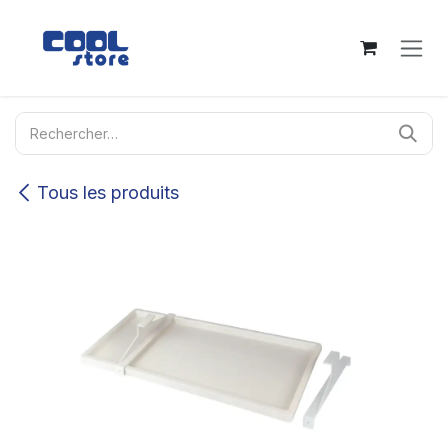
Se rendre au contenu
Tous les produits