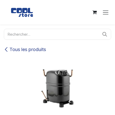
Se rendre au contenu
Tous les produits