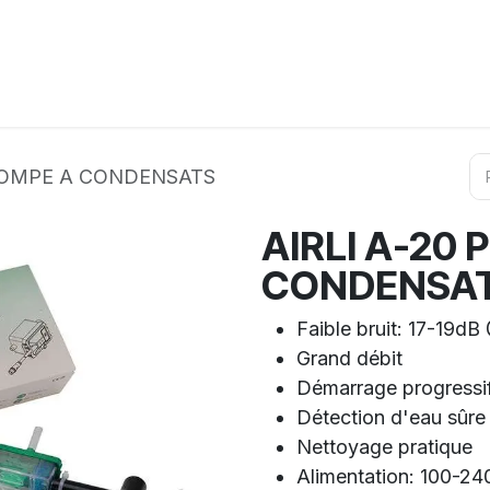
ation
Horeca
Services
Partenaires
Événements
 POMPE A CONDENSATS
AIRLI A-20
CONDENSA
Faible bruit: 17-19dB
Grand débit
Démarrage progressi
Détection d'eau sûre 
Nettoyage pratique
Alimentation: 100-