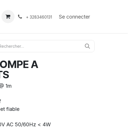
À propos
Contact
Se connecter
+ 3283460131
 POMPE A
TS
 @ 1m
f
et fiable
240V AC 50/60Hz < 4W