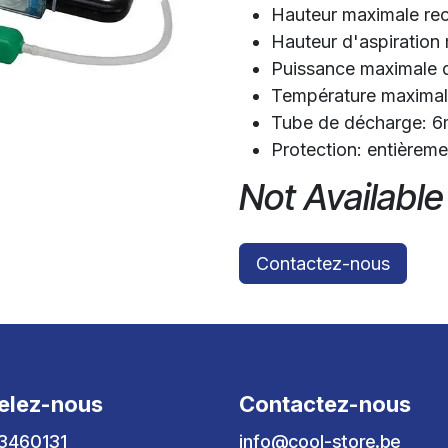
Hauteur maximale r
Hauteur d'aspiration
Puissance maximale d
Température maximal
Tube de décharge: 
Protection: entièrem
Not Available
Contactez-nous
elez-nous
Contactez-nous
3460131
info@cool-store.be