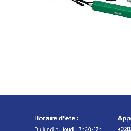
Horaire d'été :
App
+328
Du lundi au jeudi : 7h30-17h