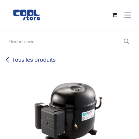
Se rendre au contenu
Tous les produits