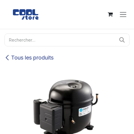
Se rendre au contenu
Tous les produits