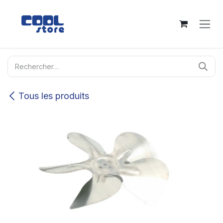
Se rendre au contenu
Tous les produits