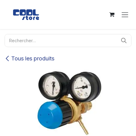
Se rendre au contenu
Tous les produits