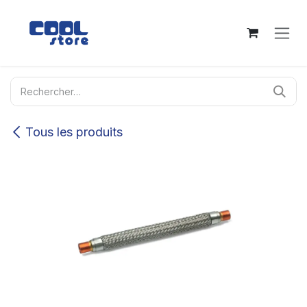
Se rendre au contenu
Tous les produits