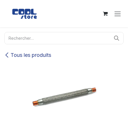
Se rendre au contenu
Tous les produits