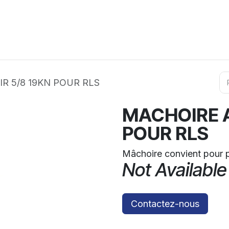
ation
Horeca
Services
Partenaires
Événements
R 5/8 19KN POUR RLS
MACHOIRE A
POUR RLS
Mâchoire convient pour p
Not Available
Contactez-nous