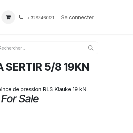
À propos
Contact
Se connecter
+ 3283460131
 SERTIR 5/8 19KN
ince de pression RLS Klauke 19 kN.
 For Sale