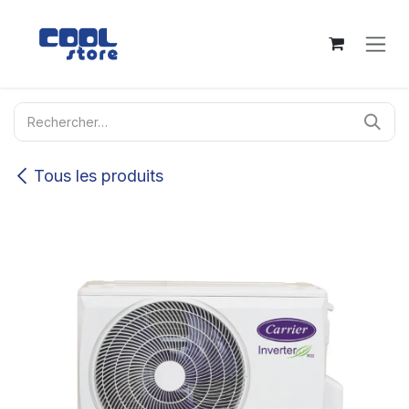
Se rendre au contenu
Tous les produits