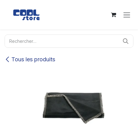
Se rendre au contenu
Tous les produits