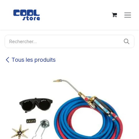
Se rendre au contenu
Tous les produits