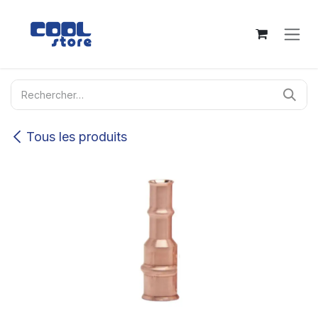
Se rendre au contenu
Tous les produits