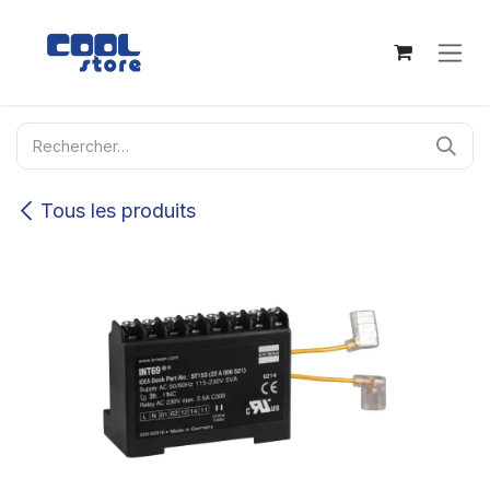
Se rendre au contenu
Tous les produits