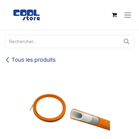
Se rendre au contenu
Tous les produits